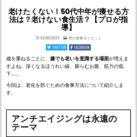
老けたくない！50代中年が痩せる方
法は？老けない食生活？【プロが指
導】
POSTED
02/05/2023
男の食事ダイエット
IN
TWITTER
FACEBOOK
歳を重ねるごとに、
嫌でも老いを意識する場面
が増えま
すよね。深くなるほうれい線、膨らむお腹、筋力の低
下……。
今回は、老化を防ぐための食事方法について紹介しま
す。
アンチエイジングは永遠の
テーマ