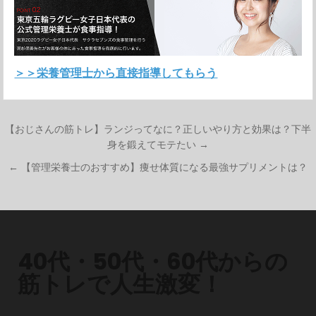
＞＞栄養管理士から直接指導してもらう
【おじさんの筋トレ】ランジってなに？正しいやり方と効果は？下半
身を鍛えてモテたい →
投
← 【管理栄養士のおすすめ】痩せ体質になる最強サプリメントは？
稿
ナ
ビ
ゲ
ー
40代・50代・60代からの
シ
筋トレで人生激変！
ョ