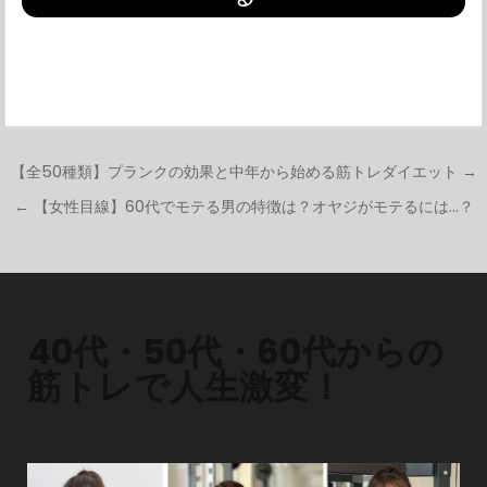
【全50種類】プランクの効果と中年から始める筋トレダイエット →
← 【女性目線】60代でモテる男の特徴は？オヤジがモテるには…？
投
稿
ナ
ビ
ゲ
40代・50代・60代からの
ー
筋トレで人生激変！
シ
ョ
ン