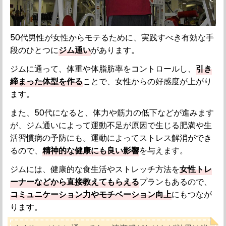
50代男性が女性からモテるために、実践すべき有効な手
段のひとつに
ジム通い
があります。
ジムに通って、体重や体脂肪率をコントロールし、
引き
締まった体型を作る
ことで、女性からの好感度が上がり
ます。
また、50代になると、体力や筋力の低下などが進みます
が、ジム通いによって運動不足が原因で生じる肥満や生
活習慣病の予防にも。運動によってストレス解消ができ
るので、
精神的な健康にも良い影響
を与えます。
ジムには、健康的な食生活やストレッチ方法を
女性トレ
ーナーなどから直接教えてもらえる
プランもあるので、
コミュニケーション力やモチベーション向上
にもつなが
ります。